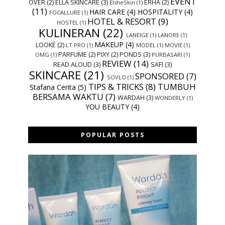
EVENT
OVER
(2)
ELLA SKINCARE
(3)
ERHA
(2)
ElsheSkin
(1)
(11)
HAIR CARE
(4)
HOSPITALITY
(4)
FOCALLURE
(1)
HOTEL & RESORT
(9)
HOSTEL
(1)
KULINERAN
(22)
LANEIGE
(1)
LANORE
(1)
MAKEUP
(4)
LOOKÉ
(2)
LT PRO
(1)
MODEL
(1)
MOVIE
(1)
PARFUME
(2)
PIXY
(2)
PONDS
(3)
OMG
(1)
PURBASARI
(1)
REVIEW
(14)
READ ALOUD
(3)
SAFI
(3)
SKINCARE
(21)
SPONSORED
(7)
SOVLO
(1)
TIPS & TRICKS
(8)
TUMBUH
Stafana Cerita
(5)
BERSAMA WAKTU
(7)
WARDAH
(3)
WONDERLY
(1)
YOU BEAUTY
(4)
POPULAR POSTS