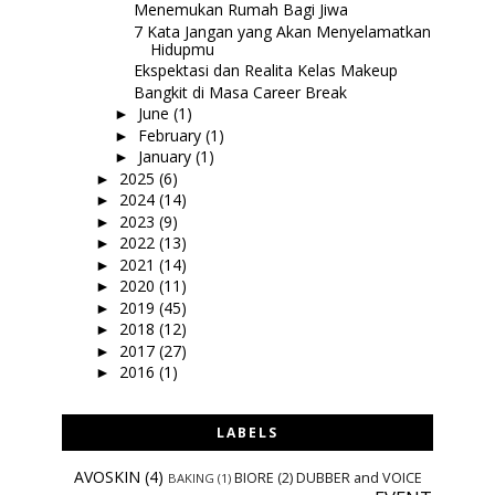
Menemukan Rumah Bagi Jiwa
7 Kata Jangan yang Akan Menyelamatkan
Hidupmu
Ekspektasi dan Realita Kelas Makeup
Bangkit di Masa Career Break
June
(1)
►
February
(1)
►
January
(1)
►
2025
(6)
►
2024
(14)
►
2023
(9)
►
2022
(13)
►
2021
(14)
►
2020
(11)
►
2019
(45)
►
2018
(12)
►
2017
(27)
►
2016
(1)
►
LABELS
AVOSKIN
(4)
BIORE
(2)
DUBBER and VOICE
BAKING
(1)