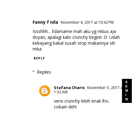
Fanny f nila
November 4, 2017 at 10:42 PM
Issshhh... Edamame mah aku yg rebus aja
doyan, apalagi kalo crunchy beginii :D. Udah
kebayang bakal susah stop makannya sih
mba
REPLY
Replies
Stafana Charis
November 5, 2017 at
1:32 AM
versi crunchy lebih enak lho..
cobain deh!