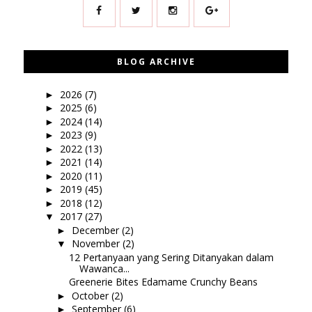
BLOG ARCHIVE
2026
(7)
►
2025
(6)
►
2024
(14)
►
2023
(9)
►
2022
(13)
►
2021
(14)
►
2020
(11)
►
2019
(45)
►
2018
(12)
►
2017
(27)
▼
December
(2)
►
November
(2)
▼
12 Pertanyaan yang Sering Ditanyakan dalam
Wawanca...
Greenerie Bites Edamame Crunchy Beans
October
(2)
►
September
(6)
►