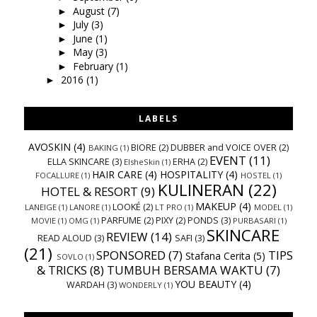
August
(7)
►
July
(3)
►
June
(1)
►
May
(3)
►
February
(1)
►
2016
(1)
►
LABELS
AVOSKIN
(4)
BIORE
(2)
DUBBER and VOICE OVER
(2)
BAKING
(1)
EVENT
(11)
ELLA SKINCARE
(3)
ERHA
(2)
ElsheSkin
(1)
HAIR CARE
(4)
HOSPITALITY
(4)
FOCALLURE
(1)
HOSTEL
(1)
KULINERAN
(22)
HOTEL & RESORT
(9)
MAKEUP
(4)
LOOKÉ
(2)
LANEIGE
(1)
LANORE
(1)
LT PRO
(1)
MODEL
(1)
PARFUME
(2)
PIXY
(2)
PONDS
(3)
MOVIE
(1)
OMG
(1)
PURBASARI
(1)
SKINCARE
REVIEW
(14)
READ ALOUD
(3)
SAFI
(3)
(21)
SPONSORED
(7)
TIPS
Stafana Cerita
(5)
SOVLO
(1)
& TRICKS
(8)
TUMBUH BERSAMA WAKTU
(7)
YOU BEAUTY
(4)
WARDAH
(3)
WONDERLY
(1)