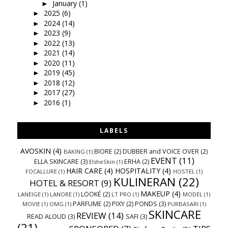
January
(1)
►
2025
(6)
►
2024
(14)
►
2023
(9)
►
2022
(13)
►
2021
(14)
►
2020
(11)
►
2019
(45)
►
2018
(12)
►
2017
(27)
►
2016
(1)
►
LABELS
AVOSKIN
(4)
BIORE
(2)
DUBBER and VOICE OVER
(2)
BAKING
(1)
EVENT
(11)
ELLA SKINCARE
(3)
ERHA
(2)
ElsheSkin
(1)
HAIR CARE
(4)
HOSPITALITY
(4)
FOCALLURE
(1)
HOSTEL
(1)
KULINERAN
(22)
HOTEL & RESORT
(9)
MAKEUP
(4)
LOOKÉ
(2)
LANEIGE
(1)
LANORE
(1)
LT PRO
(1)
MODEL
(1)
PARFUME
(2)
PIXY
(2)
PONDS
(3)
MOVIE
(1)
OMG
(1)
PURBASARI
(1)
SKINCARE
REVIEW
(14)
READ ALOUD
(3)
SAFI
(3)
(21)