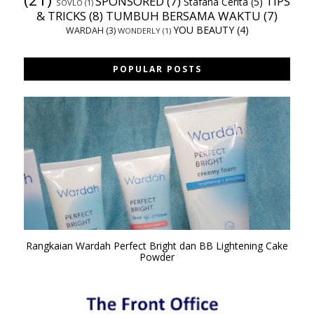
SPONSORED
(7)
TIPS
Stafana Cerita
(5)
SOVLO
(1)
& TRICKS
(8)
TUMBUH BERSAMA WAKTU
(7)
YOU BEAUTY
(4)
WARDAH
(3)
WONDERLY
(1)
POPULAR POSTS
Rangkaian Wardah Perfect Bright dan BB Lightening Cake
Powder