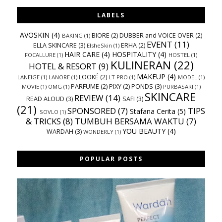
LABELS
AVOSKIN
(4)
BIORE
(2)
DUBBER and VOICE OVER
(2)
BAKING
(1)
EVENT
(11)
ELLA SKINCARE
(3)
ERHA
(2)
ElsheSkin
(1)
HAIR CARE
(4)
HOSPITALITY
(4)
FOCALLURE
(1)
HOSTEL
(1)
KULINERAN
(22)
HOTEL & RESORT
(9)
MAKEUP
(4)
LOOKÉ
(2)
LANEIGE
(1)
LANORE
(1)
LT PRO
(1)
MODEL
(1)
PARFUME
(2)
PIXY
(2)
PONDS
(3)
MOVIE
(1)
OMG
(1)
PURBASARI
(1)
SKINCARE
REVIEW
(14)
READ ALOUD
(3)
SAFI
(3)
(21)
SPONSORED
(7)
TIPS
Stafana Cerita
(5)
SOVLO
(1)
& TRICKS
(8)
TUMBUH BERSAMA WAKTU
(7)
YOU BEAUTY
(4)
WARDAH
(3)
WONDERLY
(1)
POPULAR POSTS