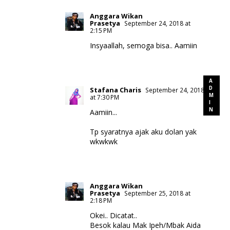
Anggara Wikan
Prasetya
September 24, 2018 at
2:15 PM
Insyaallah, semoga bisa.. Aamiin
Stafana Charis
September 24, 2018
at 7:30 PM
Aamiin...
Tp syaratnya ajak aku dolan yak
wkwkwk
Anggara Wikan
Prasetya
September 25, 2018 at
2:18 PM
Okei.. Dicatat..
Besok kalau Mak Ipeh/Mbak Aida