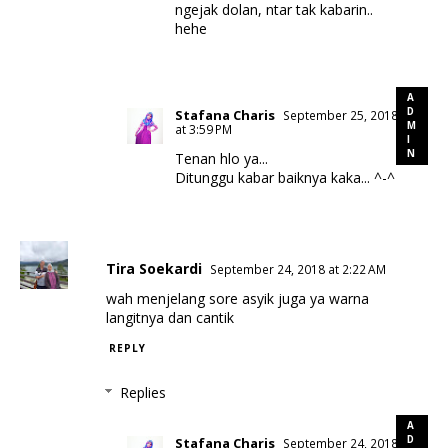
ngejak dolan, ntar tak kabarin..
hehe
Stafana Charis
September 25, 2018
at 3:59 PM
Tenan hlo ya...
Ditunggu kabar baiknya kaka... ^-^
Tira Soekardi
September 24, 2018 at 2:22 AM
wah menjelang sore asyik juga ya warna
langitnya dan cantik
REPLY
Replies
Stafana Charis
September 24, 2018