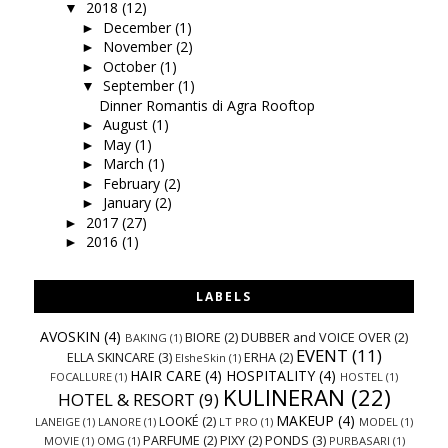
2018
(12)
▼
December
(1)
►
November
(2)
►
October
(1)
►
September
(1)
▼
Dinner Romantis di Agra Rooftop
August
(1)
►
May
(1)
►
March
(1)
►
February
(2)
►
January
(2)
►
2017
(27)
►
2016
(1)
►
LABELS
AVOSKIN
(4)
BIORE
(2)
DUBBER and VOICE OVER
(2)
BAKING
(1)
EVENT
(11)
ELLA SKINCARE
(3)
ERHA
(2)
ElsheSkin
(1)
HAIR CARE
(4)
HOSPITALITY
(4)
FOCALLURE
(1)
HOSTEL
(1)
KULINERAN
(22)
HOTEL & RESORT
(9)
MAKEUP
(4)
LOOKÉ
(2)
LANEIGE
(1)
LANORE
(1)
LT PRO
(1)
MODEL
(1)
PARFUME
(2)
PIXY
(2)
PONDS
(3)
MOVIE
(1)
OMG
(1)
PURBASARI
(1)