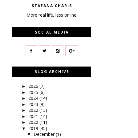
STAFANA CHARIS
More real life, less online.
SOCIAL MEDIA
BLOG ARCHIVE
2026
(7)
►
2025
(6)
►
2024
(14)
►
2023
(9)
►
2022
(13)
►
2021
(14)
►
2020
(11)
►
2019
(45)
▼
December
(1)
▼