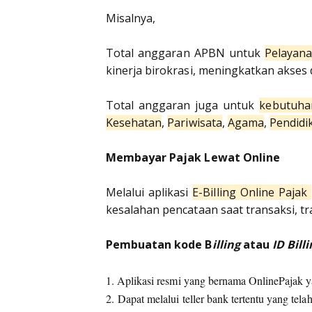
Misalnya,
Total anggaran APBN untuk
Pelayan
kinerja birokrasi, meningkatkan akses 
Total anggaran juga untuk
kebutuha
Kesehatan
,
Pariwisata
,
Agama
,
Pendidi
Membayar Pajak Lewat Online
Melalui aplikasi
E-Billing Online Pajak
kesalahan pencataan saat transaksi, t
Pembuatan kode B
illing
atau
ID Billi
1. Aplikasi resmi yang bernama OnlinePajak ya
2. Dapat melalui teller bank tertentu yang tel