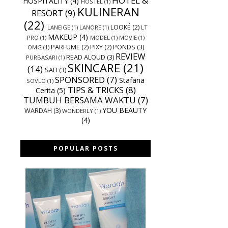
HOTEL &
HOSPITALITY
(4)
HOSTEL
(1)
KULINERAN
RESORT
(9)
(22)
LOOKÉ
(2)
LANEIGE
(1)
LANORE
(1)
LT
MAKEUP
(4)
PRO
(1)
MODEL
(1)
MOVIE
(1)
PARFUME
(2)
PIXY
(2)
PONDS
(3)
OMG
(1)
REVIEW
READ ALOUD
(3)
PURBASARI
(1)
SKINCARE
(21)
(14)
SAFI
(3)
SPONSORED
(7)
Stafana
SOVLO
(1)
TIPS & TRICKS
(8)
Cerita
(5)
TUMBUH BERSAMA WAKTU
(7)
YOU BEAUTY
WARDAH
(3)
WONDERLY
(1)
(4)
POPULAR POSTS