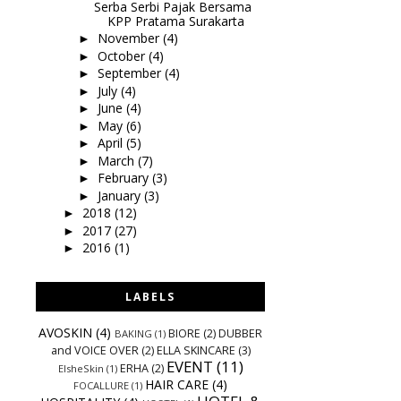
Serba Serbi Pajak Bersama
KPP Pratama Surakarta
November
(4)
►
October
(4)
►
September
(4)
►
July
(4)
►
June
(4)
►
May
(6)
►
April
(5)
►
March
(7)
►
February
(3)
►
January
(3)
►
2018
(12)
►
2017
(27)
►
2016
(1)
►
LABELS
AVOSKIN
(4)
BIORE
(2)
DUBBER
BAKING
(1)
and VOICE OVER
(2)
ELLA SKINCARE
(3)
EVENT
(11)
ERHA
(2)
ElsheSkin
(1)
HAIR CARE
(4)
FOCALLURE
(1)