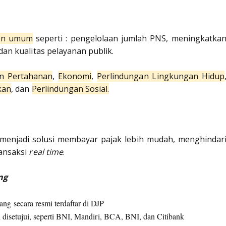
an umum
seperti : pengelolaan jumlah PNS, meningkatka
dan kualitas pelayanan publik.
n Pertahanan
,
Ekonomi
,
Perlindungan Lingkungan Hidup
kan
, dan
Perlindungan Sosial.
menjadi solusi membayar pajak lebih mudah, menghindar
ransaksi
real time
.
ng
ng secara resmi terdaftar di DJP
ah disetujui, seperti BNI, Mandiri, BCA, BNI, dan Citibank