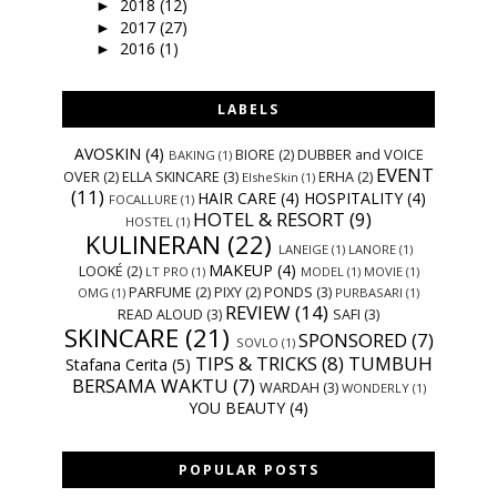
2018
(12)
►
2017
(27)
►
2016
(1)
►
LABELS
AVOSKIN
(4)
BIORE
(2)
DUBBER and VOICE
BAKING
(1)
EVENT
OVER
(2)
ELLA SKINCARE
(3)
ERHA
(2)
ElsheSkin
(1)
(11)
HAIR CARE
(4)
HOSPITALITY
(4)
FOCALLURE
(1)
HOTEL & RESORT
(9)
HOSTEL
(1)
KULINERAN
(22)
LANEIGE
(1)
LANORE
(1)
MAKEUP
(4)
LOOKÉ
(2)
LT PRO
(1)
MODEL
(1)
MOVIE
(1)
PARFUME
(2)
PIXY
(2)
PONDS
(3)
OMG
(1)
PURBASARI
(1)
REVIEW
(14)
READ ALOUD
(3)
SAFI
(3)
SKINCARE
(21)
SPONSORED
(7)
SOVLO
(1)
TIPS & TRICKS
(8)
TUMBUH
Stafana Cerita
(5)
BERSAMA WAKTU
(7)
WARDAH
(3)
WONDERLY
(1)
YOU BEAUTY
(4)
POPULAR POSTS